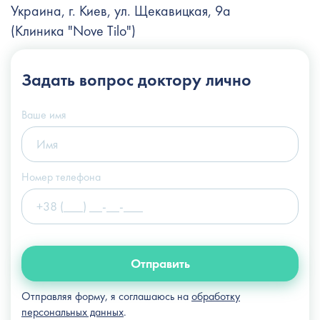
Украина, г. Киев, ул. Щекавицкая, 9а
(Клиника "Nove Tilo")
+38 (044) 222-6-111
Задать вопрос
доктору лично
+38 (066) 122-6-111
info@slosser.com.ua
Ваше имя
Номер телефона
Отправить
Отправляя форму, я соглашаюсь на
обработку
персональных данных
.