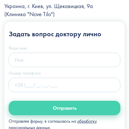
Украина, г. Киев, ул. Щекавицкая, 9а
(Клиника "Nove Tilo")
+38 (044) 222-6-111
Задать вопрос
доктору лично
+38 (066) 122-6-111
info@slosser.com.ua
Ваше имя
Номер телефона
Отправить
Отправляя форму, я соглашаюсь на
обработку
персональных данных
.