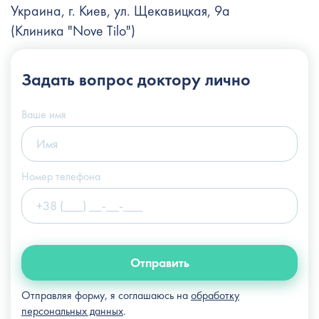
Украина, г. Киев, ул. Щекавицкая, 9а
(Клиника "Nove Tilo")
+38 (044) 222-6-111
Задать вопрос
доктору лично
+38 (066) 122-6-111
info@slosser.com.ua
Ваше имя
Номер телефона
Отправить
Отправляя форму, я соглашаюсь на
обработку
персональных данных
.