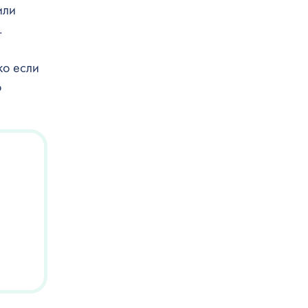
или
.
ко если
о