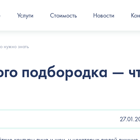
е
Услуги
Стоимость
Новости
Кон
о нужно знать
ого подбородка — ч
27.01.2
чёткие контуры лица и шеи, у некоторых людей лишние