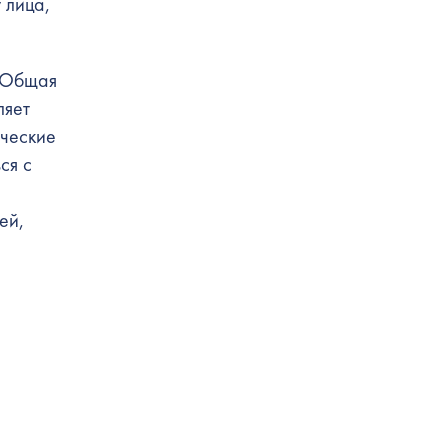
 лица,
. Общая
ляет
ические
ся с
ей,