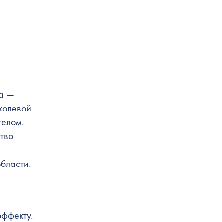
та —
холевой
телом.
ство
бласти.
эффекту.