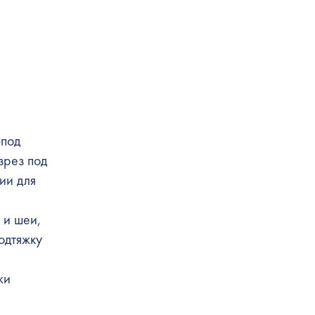
-под
зрез под
ии для
 и шеи,
одтяжку
жи