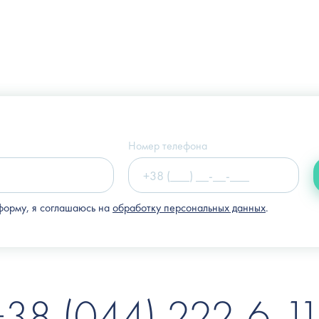
Украина, г. Киев, ул. Щекавицкая, 9а
(Клиника "Nove Tilo")
Номер телефона
форму, я соглашаюсь на
обработку персональных данных
.
+38 (044) 222-6-11