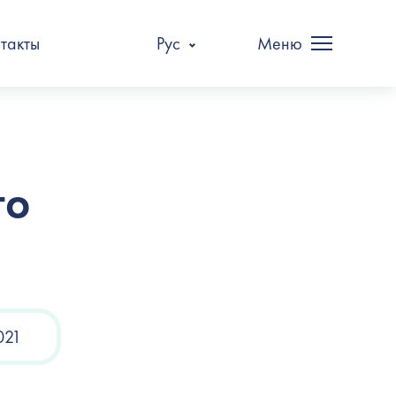
такты
Рус
Меню
то
021