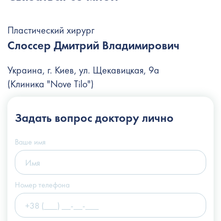
Пластический хирург
Слоссер Дмитрий Владимирович
Украина, г. Киев, ул. Щекавицкая, 9а
(Клиника "Nove Tilo")
+38 (044) 222-6-111
Задать вопрос
доктору лично
+38 (066) 122-6-111
info@slosser.com.ua
Ваше имя
Номер телефона