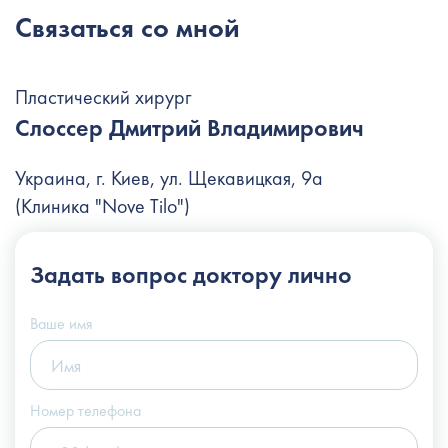
Связаться со мной
Пластический хирург
Слоссер Дмитрий Владимирович
Украина, г. Киев, ул. Щекавицкая, 9а
(Клиника "Nove Tilo")
+38 (044) 222-6-111
Задать вопрос
доктору лично
+38 (066) 122-6-111
info@slosser.com.ua
Ваше имя
Номер телефона