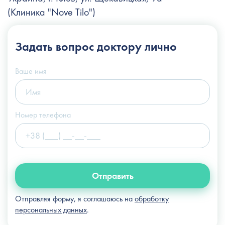
(Клиника "Nove Tilo")
+38 (044) 222-6-111
Задать вопрос
доктору лично
+38 (066) 122-6-111
info@slosser.com.ua
Ваше имя
Номер телефона
Отправить
Отправляя форму, я соглашаюсь на
обработку
персональных данных
.