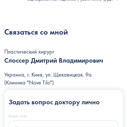
Связаться со мной
Пластический хирург
Слоссер Дмитрий Владимирович
Украина, г. Киев, ул. Щекавицкая, 9а
(Клиника "Nove Tilo")
+38 (044) 222-6-111
Задать вопрос
доктору лично
+38 (066) 122-6-111
info@slosser.com.ua
Ваше имя