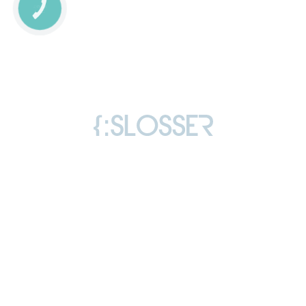
КНОПКА
СВЯЗИ
Copyright © 2006-2026 Слоссер Дмитрий
Владимирович
Все права защищены
Лицензия
Отзывы
Политика конфиденциальности
«агроновости»