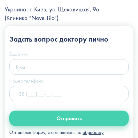
Украина, г. Киев, ул. Щекавицкая, 9а
(Клиника "Nove Tilo")
+38 (044) 222-6-111
Задать вопрос
доктору лично
+38 (066) 122-6-111
info@slosser.com.ua
Ваше имя
Номер телефона
Отправить
Отправляя форму, я соглашаюсь на
обработку