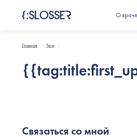
О врач
Главная
Теги
{{tag:title:first_
Связаться со мной