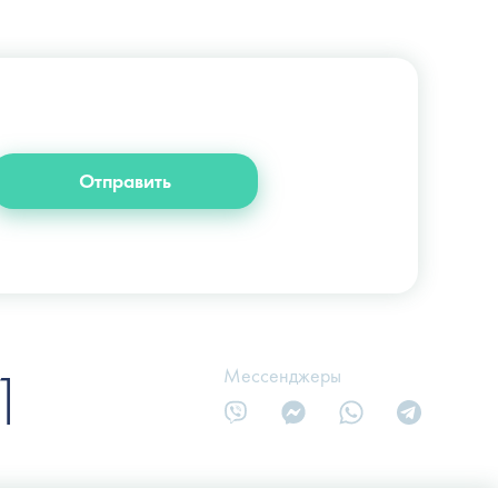
+38 (044) 222-6-111
+38 (066) 122-6-111
info@slosser.com.ua
Отправить
1
Мессенджеры