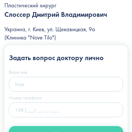
Пластический хирург
Слоссер Дмитрий Владимирович
Украина, г. Киев, ул. Щекавицкая, 9а
(Клиника "Nove Tilo")
+38 (044) 222-6-111
Задать вопрос
доктору лично
+38 (066) 122-6-111
info@slosser.com.ua
Ваше имя
Номер телефона