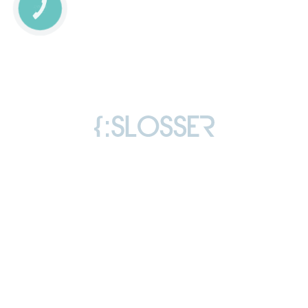
КНОПКА
СВЯЗИ
Copyright © 2006-2026 Слоссер Дмитрий
Владимирович
Все права защищены
Лицензия
Отзывы
Политика конфиденциальности
«агроновости»