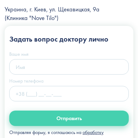
Украина, г. Киев, ул. Щекавицкая, 9а
(Клиника "Nove Tilo")
+38 (044) 222-6-111
Задать вопрос
доктору лично
+38 (066) 122-6-111
info@slosser.com.ua
Ваше имя
Номер телефона
Отправить
Отправляя форму, я соглашаюсь на
обработку