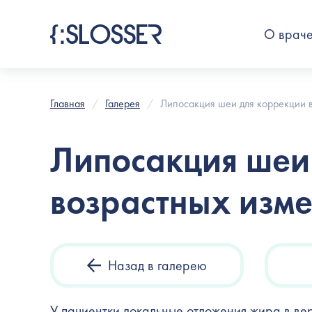
О врач
Главная
Галерея
Липосакция шеи для коррекции 
Липосакция шеи
возрастных изм
Назад в галерею
У пациентки локальные отложения жира в вер