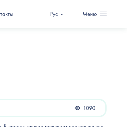
такты
Рус
Меню
1090
я. В данном случае результат превзошел все