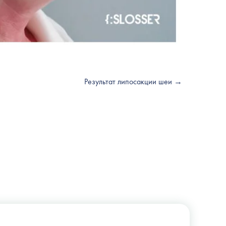
Результат липосакции шеи →
+38 (044) 222-6-111