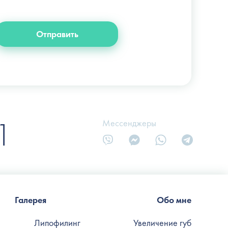
+38 (066) 122-6-111
info@slosser.com.ua
Отправить
1
Мессенджеры
Галерея
Обо мне
Липофилинг
Увеличение губ