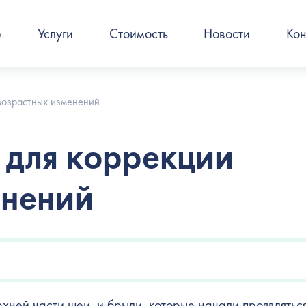
е
Услуги
Стоимость
Новости
Кон
возрастных изменений
 для коррекции
енений
хней части шеи, и брыли, которые начали проявлятьс