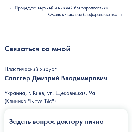
← Процедура верхней и нижней блефаропластики
Омолаживающая блефаропластика →
Связаться со мной
Пластический хирург
Слоссер Дмитрий Владимирович
Украина, г. Киев, ул. Щекавицкая, 9а
(Клиника "Nove Tilo")
+38 (044) 222-6-111
Задать вопрос
доктору лично
+38 (066) 122-6-111